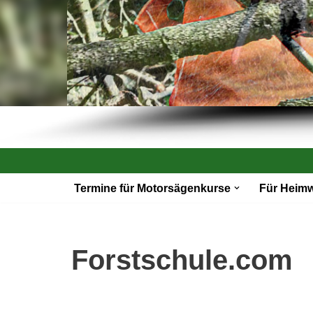
Zum
Termine für Motorsägenkurse
Für Heim
Inhalt
springen
Forstschule.com