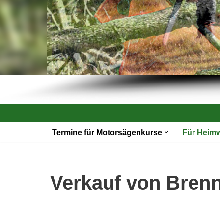
Zum
Termine für Motorsägenkurse
Für Heim
Inhalt
springen
Verkauf von Bren